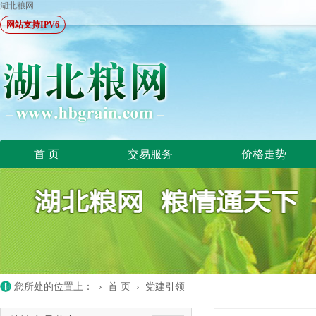
湖北粮网
网站支持IPV6
首 页
交易服务
价格走势
您所处的位置上： ›
首 页
›
党建引领